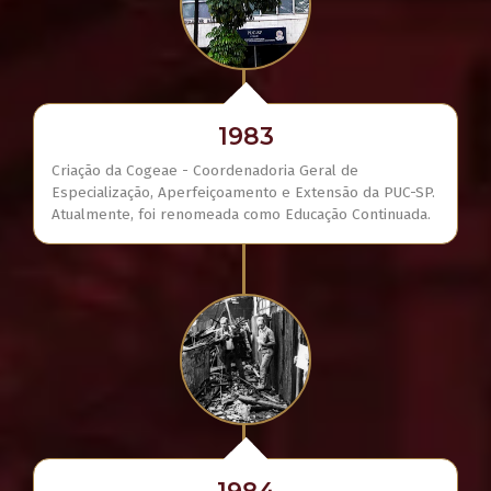
1983
Criação da Cogeae - Coordenadoria Geral de
Especialização, Aperfeiçoamento e Extensão da PUC-SP.
Atualmente, foi renomeada como Educação Continuada.