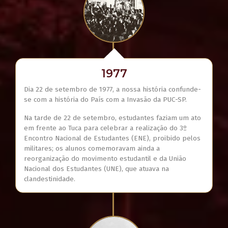
1977
Dia 22 de setembro de 1977, a nossa história confunde-
se com a história do País com a Invasão da PUC-SP.
Na tarde de 22 de setembro, estudantes faziam um ato
em frente ao Tuca para celebrar a realização do 3º
Encontro Nacional de Estudantes (ENE), proibido pelos
militares; os alunos comemoravam ainda a
reorganização do movimento estudantil e da União
Nacional dos Estudantes (UNE), que atuava na
clandestinidade.