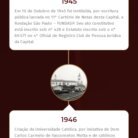
1945
Em 10 de Outubro de 1945 foi instituída, por escritura
pública lavrada no 11° Cartório de Notas desta Capital, a
Fundação São Paulo – FUNDASP. Seu ato constitutivo
está inscrito sob n° 428 e Estatuto inscrito sob o n°
69.571 no 4° Oficial de Registro Civil de Pessoa Jurídica
da Capital.
1946
Criação da Universidade Católica, por iniciativa de Dom
Carlos Carmelo de Vasconcelos Motta e de católicos