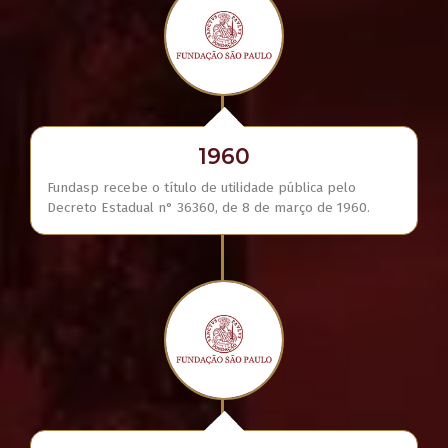
1960
Fundasp recebe o título de utilidade pública pelo
Decreto Estadual n° 36360, de 8 de março de 1960.