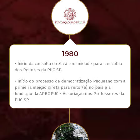
1980
• Inicio da consulta direta à comunidade para a escolha
dos Reitores da PUC-SP.
• Início do processo de democratização Puqueano com a
primeira eleição direta para reitor(a) no país e a
fundação da APROPUC - Associação dos Professores da
PUC-SP.