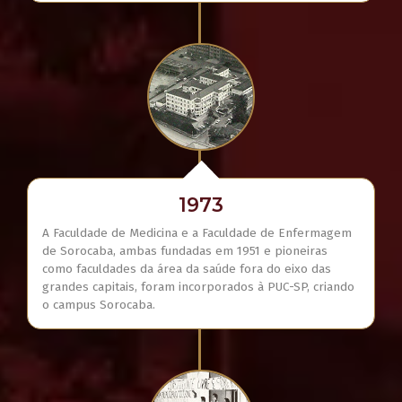
1973
A Faculdade de Medicina e a Faculdade de Enfermagem
de Sorocaba, ambas fundadas em 1951 e pioneiras
como faculdades da área da saúde fora do eixo das
grandes capitais, foram incorporados à PUC-SP, criando
o campus Sorocaba.