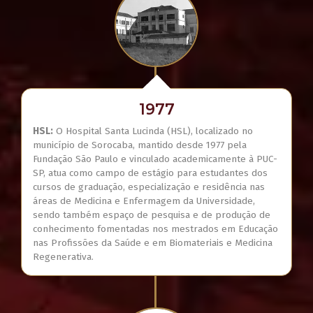
1977
HSL:
O Hospital Santa Lucinda (HSL), localizado no
município de Sorocaba, mantido desde 1977 pela
Fundação São Paulo e vinculado academicamente à PUC-
SP, atua como campo de estágio para estudantes dos
cursos de graduação, especialização e residência nas
áreas de Medicina e Enfermagem da Universidade,
sendo também espaço de pesquisa e de produção de
conhecimento fomentadas nos mestrados em Educação
nas Profissões da Saúde e em Biomateriais e Medicina
Regenerativa.