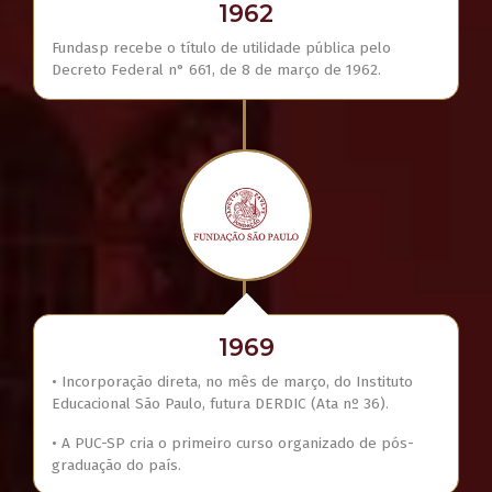
1962
Fundasp recebe o título de utilidade pública pelo
Decreto Federal n° 661, de 8 de março de 1962.
1969
• Incorporação direta, no mês de março, do Instituto
Educacional São Paulo, futura DERDIC (Ata nº 36).
• A PUC-SP cria o primeiro curso organizado de pós-
graduação do país.