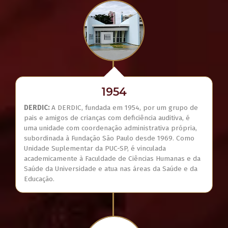
1954
DERDIC:
A DERDIC, fundada em 1954, por um grupo de
pais e amigos de crianças com deficiência auditiva, é
uma unidade com coordenação administrativa própria,
subordinada à Fundação São Paulo desde 1969. Como
Unidade Suplementar da PUC-SP, é vinculada
academicamente à Faculdade de Ciências Humanas e da
Saúde da Universidade e atua nas áreas da Saúde e da
Educação.