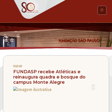
RADAR
RADAR
FUNDASP recebe Atléticas e
FUNDA
reinaugura quadra e bosque do
estím
campus Monte Alegre
docen