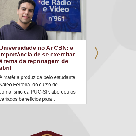
Universidade no Ar CBN: a
Parceria R
importância de se exercitar
produzem 
é tema da reportagem de
sobre o c
abril
ultraproc
A matéria produzida pelo estudante
Uma coletânea
Kaleo Ferreira, do curso de
pela revista 
Jornalismo da PUC-SP, abordou os
dado significa
variados benefícios para…
do brasileiro.