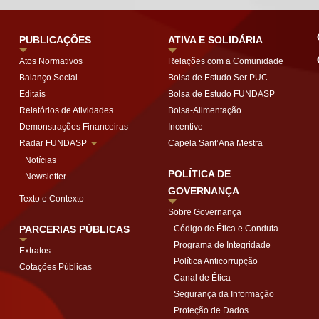
PUBLICAÇÕES
ATIVA E SOLIDÁRIA
Atos Normativos
Relações com a Comunidade
Balanço Social
Bolsa de Estudo Ser PUC
Editais
Bolsa de Estudo FUNDASP
Relatórios de Atividades
Bolsa-Alimentação
Demonstrações Financeiras
Incentive
Radar FUNDASP
Capela Sant’Ana Mestra
Notícias
POLÍTICA DE
Newsletter
GOVERNANÇA
Texto e Contexto
Sobre Governança
Código de Ética e Conduta
PARCERIAS PÚBLICAS
Programa de Integridade
Extratos
Política Anticorrupção
Cotações Públicas
Canal de Ética
Segurança da Informação
Proteção de Dados